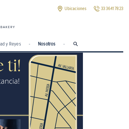
Ubicaciones
33 3641 7823
dad y Reyes
-
Nosotros
-