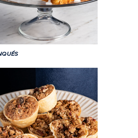
nqués