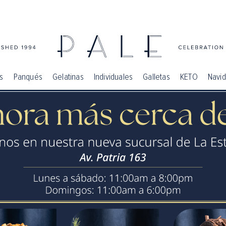
s
Panqués
Gelatinas
Individuales
Galletas
KETO
Navi