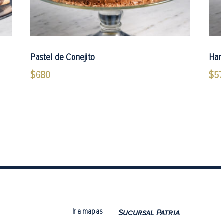
Pastel de Conejito
Har
$
680
$
5
Ir a mapas
Sucursal Patria