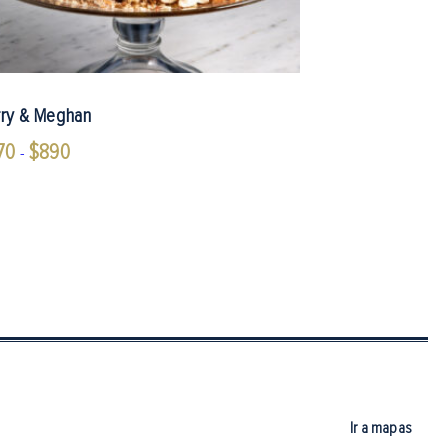
ry & Meghan
70
$
890
Rango
-
de
precios:
desde
$570
hasta
$890
Ir a mapas