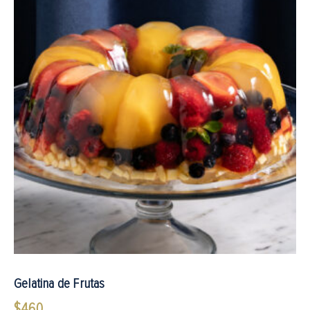
Gelatina de Frutas
$
460