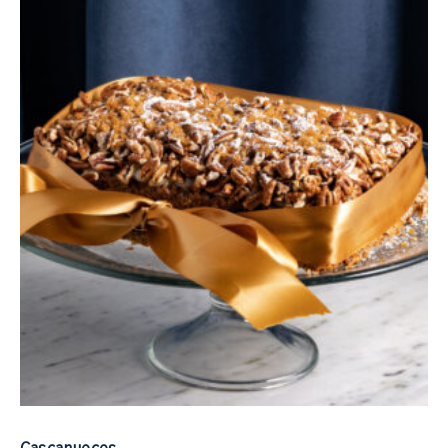
precios:
desde
$400
hasta
$780