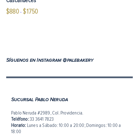
Cascanueces
$
880
$
1750
Rango
-
de
precios:
desde
$880
hasta
Síguenos en Instagram @palebakery
$1750
Sucursal Pablo Neruda
Pablo Neruda #2989, Col. Providencia.
Teléfono:
33 3641 7823
Horario:
Lunes a Sábado: 10:00 a 20:00
;
Domingos: 10:00 a
18:00