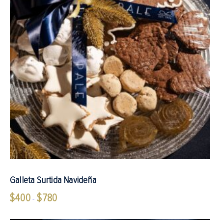
Galleta Surtida Navideña
$
400
$
780
Rango
-
de