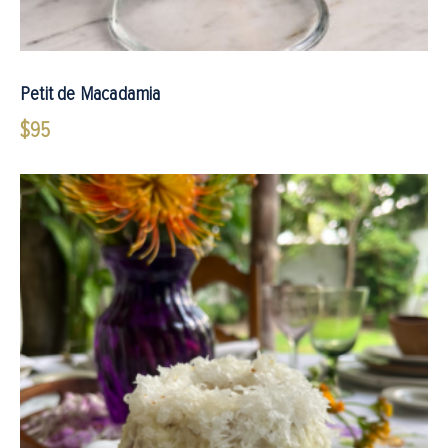
Petit de Macadamia
$
95