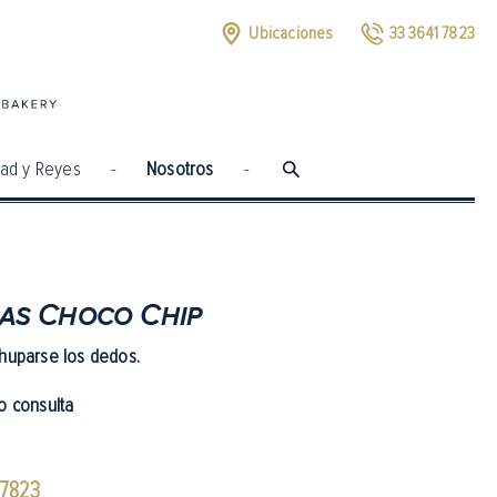
Ubicaciones
33 3641 7823
dad y Reyes
-
Nosotros
-
das Choco Chip
chuparse los dedos.
o consulta
17823