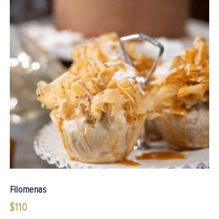
$510
hasta
$610
Filomenas
$
110