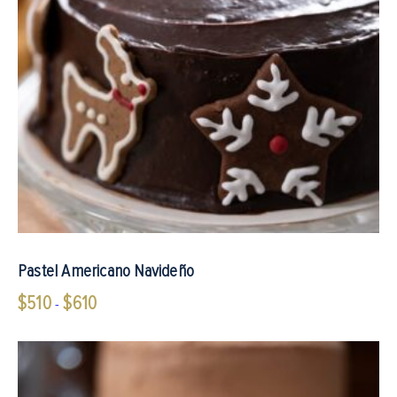
Pastel Americano Navideño
$
510
$
610
Rango
-
de
precios:
desde